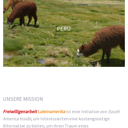
PERU
UNSERE MISSION
Freiwilligenarbeit
Lateinamerika
ist eine Initiative von
South
America Inside
, um Interessierten eine kostengünstige
Alternative zu bieten, um ihren Traum eines