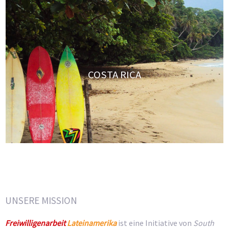
COSTA RICA
UNSERE MISSION
Freiwilligenarbeit
Lateinamerika
ist eine Initiative von
South